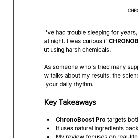
CHR
I've had trouble sleeping for years
at night. I was curious if 
CHRONOB
ut using harsh chemicals.
As someone who's tried many suppl
w talks about my results, the science
 your daily rhythm.
Key Takeaways
ChronoBoost Pro
 targets bot
It uses natural ingredients ba
My review focuses on real-life 