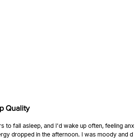
p Quality
rs to fall asleep, and I'd wake up often, feeling anx
rgy dropped in the afternoon. I was moody and d