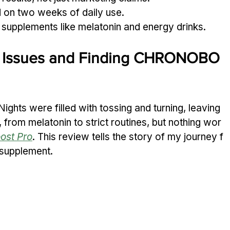
d on two weeks of daily use.
 supplements like melatonin and energy drinks.
p Issues and Finding CHRONOBO
Nights were filled with tossing and turning, leaving 
, from melatonin to strict routines, but nothing wor
ost Pro
. This review tells the story of my journey f
s supplement.