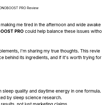
ONOBOOST PRO Review
, making me tired in the afternoon and wide awake 
OOST PRO
 could help balance these issues witho
ements, I'm sharing my true thoughts. This revie
 behind its ingredients, and if it's worth trying for
h sleep quality and daytime energy in one formula.
cked by sleep science research.
results, not just marketing claims.