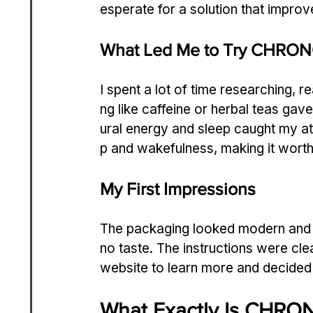
esperate for a solution that impro
What Led Me to Try CHR
I spent a lot of time researching,
ng like caffeine or herbal teas gav
ural energy and sleep caught my att
p and wakefulness, making it worth 
My First Impressions
The packaging looked modern and sl
no taste. The instructions were clea
website to learn more and decided t
What Exactly Is CH