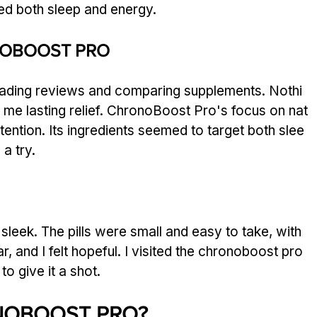
ved both sleep and energy.
ONOBOOST PRO
 reading reviews and comparing supplements. Nothi
e me lasting relief. ChronoBoost Pro's focus on nat
ention. Its ingredients seemed to target both slee
a try.
eek. The pills were small and easy to take, with 
r, and I felt hopeful. I visited the chronoboost pro 
o give it a shot.
RONOBOOST PRO?