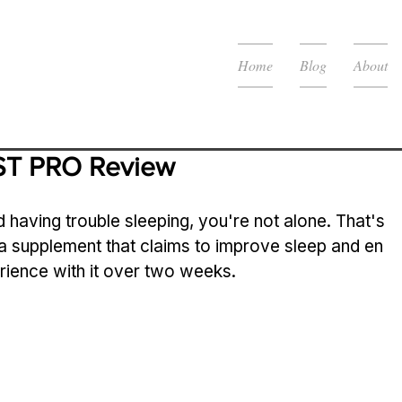
Home
Blog
About
T PRO Review
nd having trouble sleeping, you're not alone. That's 
 a supplement that claims to improve sleep and en
rience with it over two weeks.