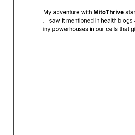
My adventure with 
MitoThrive
 sta
. I saw it mentioned in health blogs
iny powerhouses in our cells that g