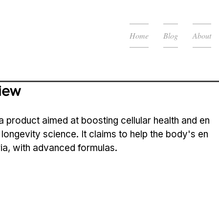
Home
Blog
About
iew
t a product aimed at boosting cellular health and en
n longevity science. It claims to help the body's en
a, with advanced formulas.