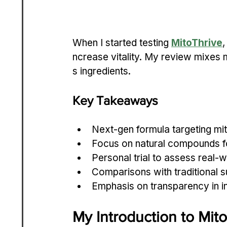
When I started testing 
MitoThrive
,
ncrease vitality. My review mixes 
s ingredients.
Key Takeaways
Next-gen formula targeting mit
Focus on natural compounds fo
Personal trial to assess real-w
Comparisons with traditional s
Emphasis on transparency in in
My Introduction to Mit