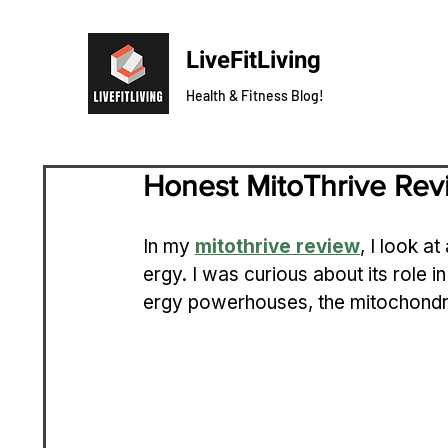
LiveFitLiving
Health & Fitness Blog!
Honest MitoThrive Rev
In my 
mitothrive review
, I look a
ergy. I was curious about its role i
ergy powerhouses, the mitochondri