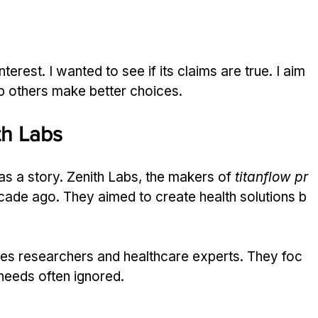
rest. I wanted to see if its claims are true. I aim 
p others make better choices.
th Labs
s a story. Zenith Labs, the makers of 
titanflow pr
ecade ago. They aimed to create health solutions b
des researchers and healthcare experts. They foc
 needs often ignored.