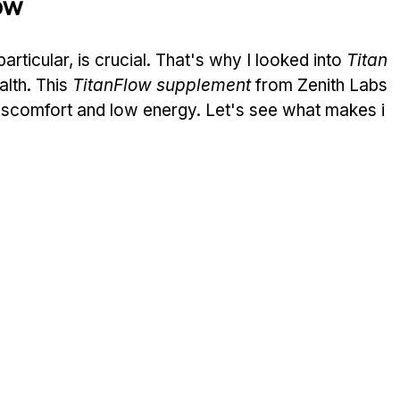
ow
articular, is crucial. That's why I looked into 
Titan
lth. This 
TitanFlow supplement
 from Zenith Labs
 discomfort and low energy. Let's see what makes i