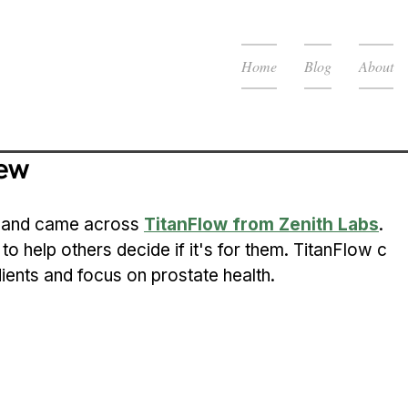
Home
Blog
About
iew
h and came across 
TitanFlow from Zenith Labs
. 
 to help others decide if it's for them. TitanFlow c
dients and focus on prostate health.