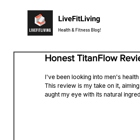
LiveFitLiving
Health & Fitness Blog!
Honest TitanFlow Rev
I've been looking into men's healt
This review is my take on it, aiming
aught my eye with its natural ingre