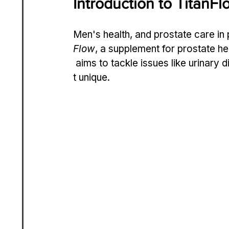
Introduction to TitanFl
Men's health, and prostate care in p
Flow
, a supplement for prostate hea
 aims to tackle issues like urinary
t unique.