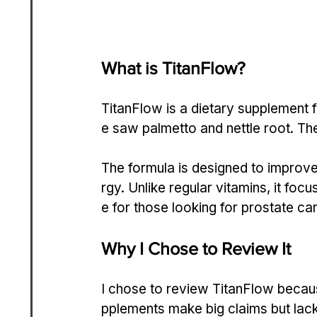
What is TitanFlow?
TitanFlow is a dietary supplement fo
e saw palmetto and nettle root. Th
The formula is designed to improve
rgy. Unlike regular vitamins, it foc
e for those looking for prostate ca
Why I Chose to Review It
I chose to review TitanFlow because
pplements make big claims but lack 