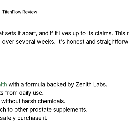
TitanFlow Review
 sets it apart, and if it lives up to its claims. This r
over several weeks. It's honest and straightforw
lth
 with a formula backed by Zenith Labs.
ts from daily use.
 without harsh chemicals.
h to other prostate supplements.
afely purchase it.