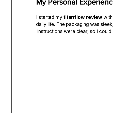
My Personal Experienc
I started my 
titanflow review
 with
daily life. The packaging was slee
 instructions were clear, so I could 