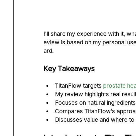
I'll share my experience with it, what
eview is based on my personal use 
ard.
Key Takeaways
TitanFlow targets 
prostate hea
My review highlights real resul
Focuses on natural ingredients
Compares TitanFlow’s approac
Discusses value and where to s