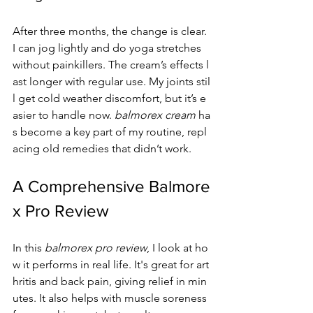
After three months, the change is clear. 
I can jog lightly and do yoga stretches 
without painkillers. The cream’s effects l
ast longer with regular use. My joints stil
l get cold weather discomfort, but it’s e
asier to handle now. 
balmorex cream
 ha
s become a key part of my routine, repl
acing old remedies that didn’t work.
A Comprehensive Balmore
x Pro Review
In this 
balmorex pro review
, I look at ho
w it performs in real life. It's great for art
hritis and back pain, giving relief in min
utes. It also helps with muscle soreness 