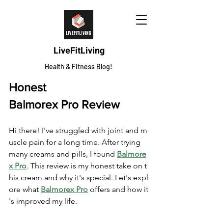
LiveFitLiving
Health & Fitness Blog!
Honest 
Balmorex Pro Review
Hi there! I've struggled with joint and m
uscle pain for a long time. After trying 
many creams and pills, I found 
Balmore
x Pro
. This review is my honest take on t
his cream and why it's special. Let's expl
ore what 
Balmorex Pro
 offers and how it
's improved my life.