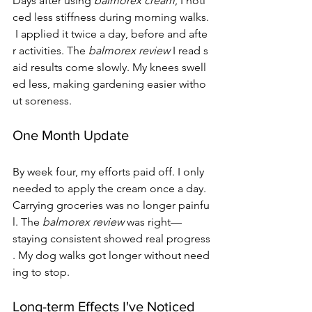
Days after using 
balmorex cream
, I noti
ced less stiffness during morning walks.
 I applied it twice a day, before and afte
r activities. The 
balmorex review
 I read s
aid results come slowly. My knees swell
ed less, making gardening easier witho
ut soreness.
One Month Update
By week four, my efforts paid off. I only 
needed to apply the cream once a day. 
Carrying groceries was no longer painfu
l. The 
balmorex review
 was right—
staying consistent showed real progress
. My dog walks got longer without need
ing to stop.
Long-term Effects I've Noticed