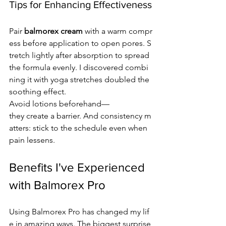
Tips for Enhancing Effectiveness
Pair 
balmorex cream
 with a warm compr
ess before application to open pores. S
tretch lightly after absorption to spread 
the formula evenly. I discovered combi
ning it with yoga stretches doubled the 
soothing effect.
Avoid lotions beforehand—
they create a barrier. And consistency m
atters: stick to the schedule even when 
pain lessens.
Benefits I've Experienced 
with Balmorex Pro
Using Balmorex Pro has changed my lif
e in amazing ways. The biggest surprise