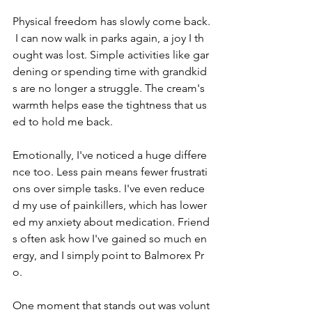
Physical freedom has slowly come back.
 I can now walk in parks again, a joy I th
ought was lost. Simple activities like gar
dening or spending time with grandkid
s are no longer a struggle. The cream's 
warmth helps ease the tightness that us
ed to hold me back.
Emotionally, I've noticed a huge differe
nce too. Less pain means fewer frustrati
ons over simple tasks. I've even reduce
d my use of painkillers, which has lower
ed my anxiety about medication. Friend
s often ask how I've gained so much en
ergy, and I simply point to Balmorex Pr
o.
One moment that stands out was volunt