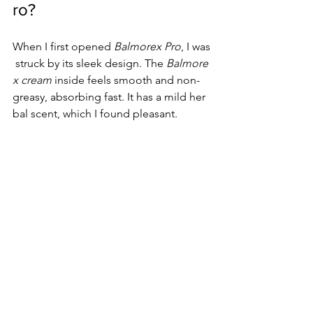
ro?
When I first opened 
Balmorex Pro
, I was
 struck by its sleek design. The 
Balmore
x cream
 inside feels smooth and non-
greasy, absorbing fast. It has a mild her
bal scent, which I found pleasant.