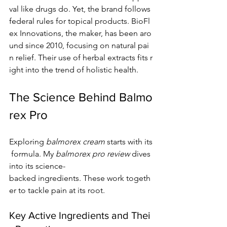
val like drugs do. Yet, the brand follows 
federal rules for topical products. BioFl
ex Innovations, the maker, has been aro
und since 2010, focusing on natural pai
n relief. Their use of herbal extracts fits r
ight into the trend of holistic health.
The Science Behind Balmo
rex Pro
Exploring 
balmorex cream
 starts with its
 formula. My 
balmorex pro review
 dives 
into its science-
backed ingredients. These work togeth
er to tackle pain at its root.
Key Active Ingredients and Thei