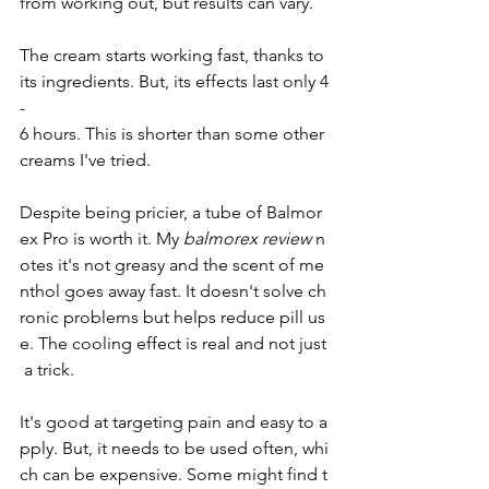
from working out, but results can vary.
The cream starts working fast, thanks to 
its ingredients. But, its effects last only 4
-
6 hours. This is shorter than some other 
creams I've tried.
Despite being pricier, a tube of Balmor
ex Pro is worth it. My 
balmorex review
 n
otes it's not greasy and the scent of me
nthol goes away fast. It doesn't solve ch
ronic problems but helps reduce pill us
e. The cooling effect is real and not just
 a trick.
It's good at targeting pain and easy to a
pply. But, it needs to be used often, whi
ch can be expensive. Some might find t