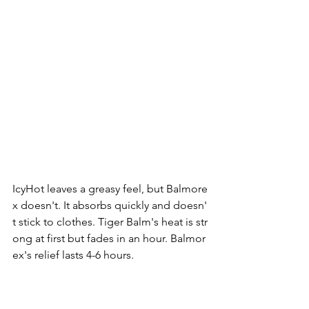
IcyHot leaves a greasy feel, but Balmore
x doesn't. It absorbs quickly and doesn'
t stick to clothes. Tiger Balm's heat is str
ong at first but fades in an hour. Balmor
ex's relief lasts 4-6 hours.
Active ingredients are key. Competitors
 use capsaicin or methyl salicylate. But B
almorex uses menthol and arnica for co