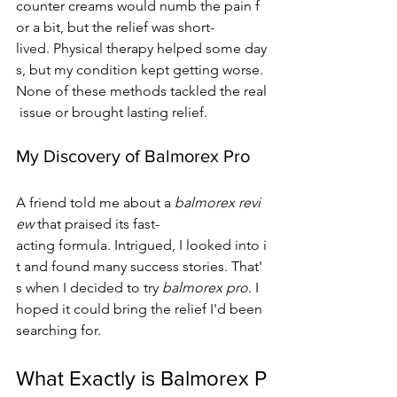
counter creams would numb the pain f
or a bit, but the relief was short-
lived. Physical therapy helped some day
s, but my condition kept getting worse.
None of these methods tackled the real
 issue or brought lasting relief.
My Discovery of Balmorex Pro
A friend told me about a 
balmorex revi
ew
 that praised its fast-
acting formula. Intrigued, I looked into i
t and found many success stories. That'
s when I decided to try 
balmorex pro
. I 
hoped it could bring the relief I'd been 
searching for.
What Exactly is Balmorex P