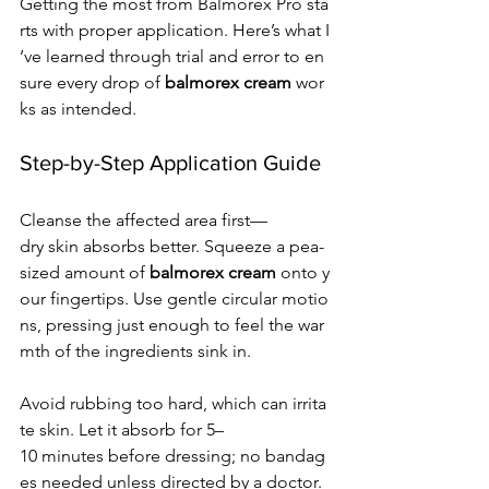
Getting the most from Balmorex Pro sta
rts with proper application. Here’s what I
’ve learned through trial and error to en
sure every drop of 
balmorex cream
 wor
ks as intended.
Step-by-Step Application Guide
Cleanse the affected area first—
dry skin absorbs better. Squeeze a pea-
sized amount of 
balmorex cream
 onto y
our fingertips. Use gentle circular motio
ns, pressing just enough to feel the war
mth of the ingredients sink in.
Avoid rubbing too hard, which can irrita
te skin. Let it absorb for 5–
10 minutes before dressing; no bandag
es needed unless directed by a doctor. 