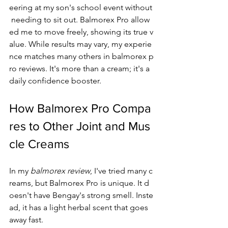
eering at my son's school event without
 needing to sit out. Balmorex Pro allow
ed me to move freely, showing its true v
alue. While results may vary, my experie
nce matches many others in balmorex p
ro reviews. It's more than a cream; it's a 
daily confidence booster.
How Balmorex Pro Compa
res to Other Joint and Mus
cle Creams
In my 
balmorex review
, I've tried many c
reams, but Balmorex Pro is unique. It d
oesn't have Bengay's strong smell. Inste
ad, it has a light herbal scent that goes 
away fast.