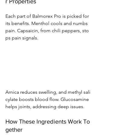
r Properties
Each part of Balmorex Pro is picked for 
its benefits. Menthol cools and numbs 
pain. Capsaicin, from chili peppers, sto
ps pain signals.
Arnica reduces swelling, and methyl sali
cylate boosts blood flow. Glucosamine 
helps joints, addressing deep issues.
How These Ingredients Work To
gether